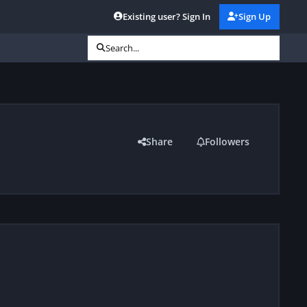
Existing user? Sign In
Sign Up
Search...
Share
Followers