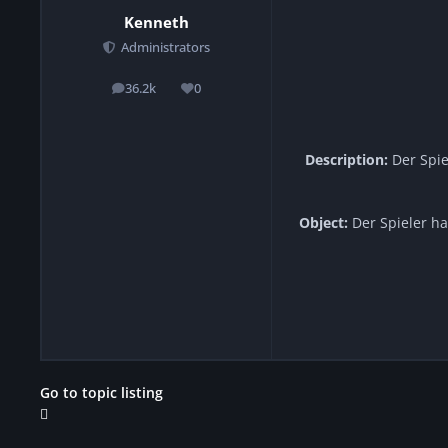
Kenneth
Administrators
36.2k
0
posts
Reputation
Description:
Der Spie
Object:
Der Spieler ha
Go to topic listing