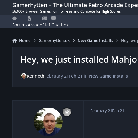
Skip to content
Gamerhytten – The Ultimate Retro Arcade Expe
36,000+ Browser Games. Join for Free and Compete for High Scores.
Forums
Arcade
Staff
Chatbox
Home
Gamerhytten.dk
New Game Installs
Hey, we j
Hey, we just installed Mahjon
Kenneth
February 21
Feb 21
in
New Game Installs
February 21
Feb 21