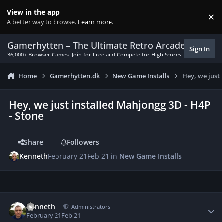
Skip to content
View in the app
×
Di
A better way to browse.
Learn more
.
Gamerhytten – The Ultimate Retro Arcade Experie
Sign In
36,000+ Browser Games. Join for Free and Compete for High Scores.
Home
Gamerhytten.dk
New Game Installs
Hey, we just
Hey, we just installed Mahjongg 3D - H4P
- Stone
Share
Followers
Kenneth
February 21
Feb 21
in
New Game Installs
Author stats
Kenneth
Administrators
February 21
Feb 21