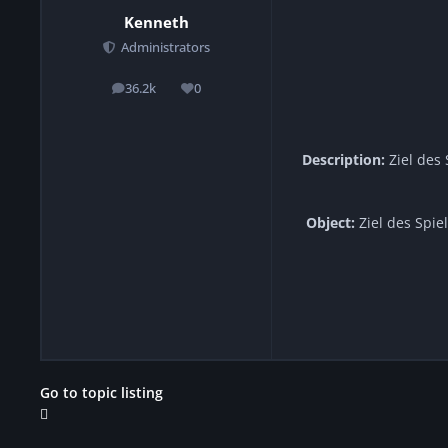
Kenneth
Administrators
36.2k
0
posts
Reputation
Description:
Ziel des 
Object:
Ziel des Spie
Go to topic listing