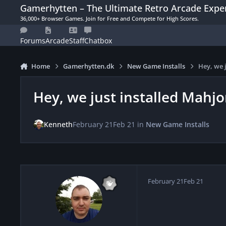
Skip to content
Gamerhytten – The Ultimate Retro Arcade Expe
36,000+ Browser Games. Join for Free and Compete for High Scores.
Forums
Arcade
Staff
Chatbox
Home
Gamerhytten.dk
New Game Installs
Hey, we 
Hey, we just installed Mahj
Kenneth
February 21
Feb 21
in
New Game Installs
February 21
Feb 21