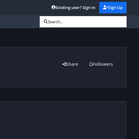
Existing user? Sign In
Sign Up
Search...
Share
Followers