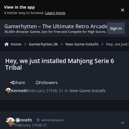
Skip to content
View in the app
×
Di
A better way to browse.
Learn more
.
Gamerhytten – The Ultimate Retro Arcade Experie
Sign In
36,000+ Browser Games. Join for Free and Compete for High Scores.
Home
Gamerhytten.dk
New Game Installs
Hey, we just 
Hey, we just installed Mahjong Serie 6
Tribal
Share
Followers
Kenneth
February 21
Feb 21
in
New Game Installs
Author stats
Kenneth
Administrators
February 21
Feb 21