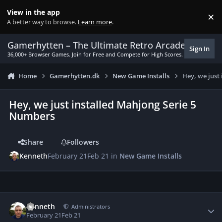
Skip to content
View in the app
×
Di
A better way to browse.
Learn more
.
Gamerhytten – The Ultimate Retro Arcade Experie
Sign In
36,000+ Browser Games. Join for Free and Compete for High Scores.
Home
Gamerhytten.dk
New Game Installs
Hey, we just
Hey, we just installed Mahjong Serie 5
Numbers
Share
Followers
Kenneth
February 21
Feb 21
in
New Game Installs
Author stats
Kenneth
Administrators
February 21
Feb 21