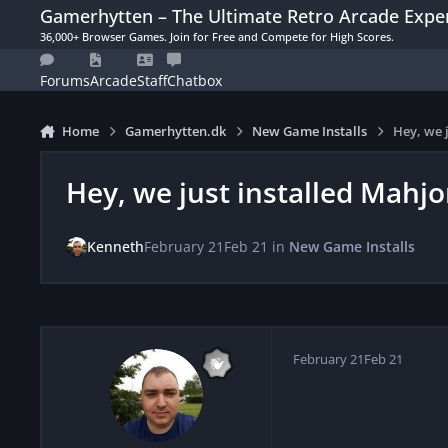
Skip to content
Gamerhytten – The Ultimate Retro Arcade Expe
36,000+ Browser Games. Join for Free and Compete for High Scores.
Forums
Arcade
Staff
Chatbox
Home
Gamerhytten.dk
New Game Installs
Hey, we 
Hey, we just installed Mahjo
Kenneth
February 21
Feb 21
in
New Game Installs
February 21
Feb 21