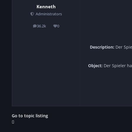
Kenneth
Administrators
36.2k
0
posts
Reputation
Description:
Der Spie
Object:
Der Spieler ha
Go to topic listing