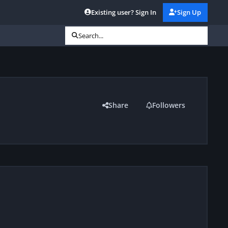
Existing user? Sign In
Sign Up
Search...
Share
Followers