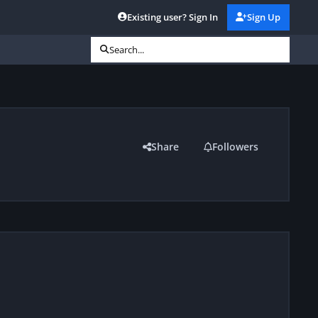
Existing user? Sign In
Sign Up
Search...
Share
Followers