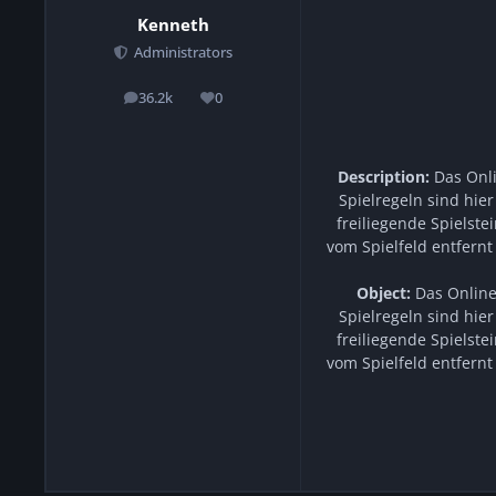
Kenneth
Administrators
36.2k
0
posts
Reputation
Description:
Das Onli
Spielregeln sind hie
freiliegende Spielst
vom Spielfeld entfern
Object:
Das Online 
Spielregeln sind hie
freiliegende Spielst
vom Spielfeld entfern