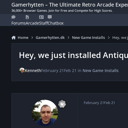
Skip to content
Gamerhytten – The Ultimate Retro Arcade Expe
36,000+ Browser Games. Join for Free and Compete for High Scores.
Forums
Arcade
Staff
Chatbox
Home
Gamerhytten.dk
New Game Installs
Hey, we 
Hey, we just installed Anti
Kenneth
February 21
Feb 21
in
New Game Installs
February 21
Feb 21